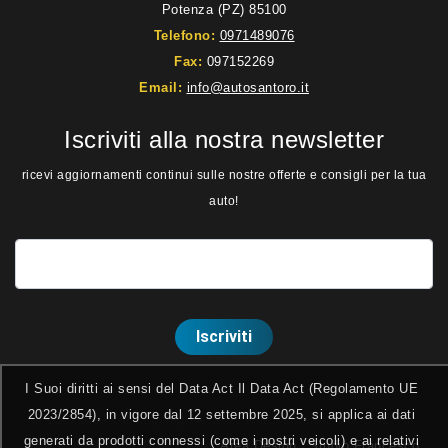
Potenza (PZ) 85100
Telefono:
0971489076
Fax:
097152269
Email:
info@autosantoro.it
Iscriviti alla nostra newsletter
ricevi aggiornamenti continui sulle nostre offerte e consigli per la tua
auto!
I Suoi diritti ai sensi del Data Act Il Data Act (Regolamento UE
2023/2854), in vigore dal 12 settembre 2025, si applica ai dati
IT03649880659 Copyright © 2026 Autosantoro Point SRL. All
generati da prodotti connessi (come i nostri veicoli) e ai relativi
rights reserved. - Web Project
Area Design
|
Studio Francesco