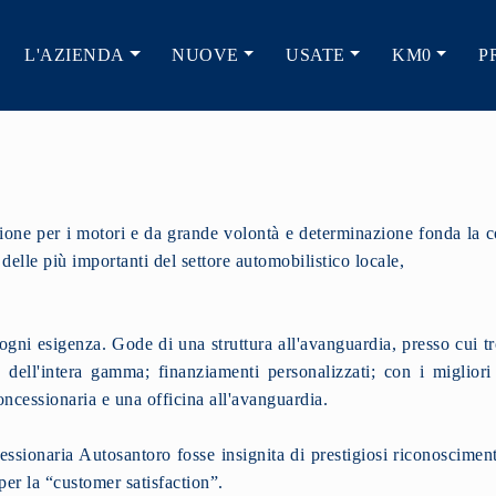
L'AZIENDA
NUOVE
USATE
KM0
P
one per i motori e da grande volontà e determinazione fonda la c
lle più importanti del settore automobilistico locale,
ni esigenza. Gode di una struttura all'avanguardia, presso cui tro
da dell'intera gamma; finanziamenti personalizzati; con i miglior
oncessionaria e una officina all'avanguardia.
essionaria Autosantoro fosse insignita di prestigiosi riconosciment
per la “customer satisfaction”.