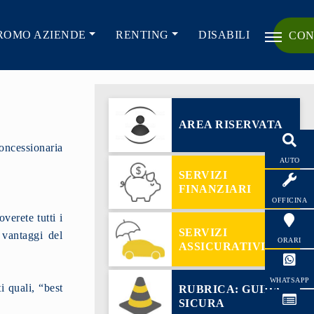
ROMO AZIENDE
RENTING
DISABILI
CON
AREA RISERVATA
oncessionaria
AUTO
SERVIZI
FINANZIARI
OFFICINA
verete tutti i
SERVIZI
i vantaggi del
ORARI
ASSICURATIVI
WHATSAPP
i quali, “best
RUBRICA: GUIDA
SICURA