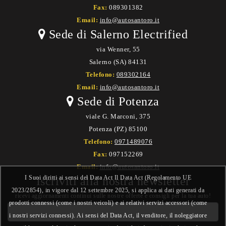
Fax:
089301382
Email:
info@autosantoro.it
Sede di Salerno Electrified
via Wenner, 55
Salerno (SA) 84131
Telefono:
089302164
Email:
info@autosantoro.it
Sede di Potenza
viale G. Marconi, 375
Potenza (PZ) 85100
Telefono:
0971489076
Fax:
097152269
Email:
info@autosantoro.it
I Suoi diritti ai sensi del Data Act Il Data Act (Regolamento UE
Iscriviti alla nostra newsletter
2023/2854), in vigore dal 12 settembre 2025, si applica ai dati generati da
ricevi aggiornamenti continui sulle nostre offerte e consigli per la tua auto!
prodotti connessi (come i nostri veicoli) e ai relativi servizi accessori (come
i nostri servizi connessi). Ai sensi del Data Act, il venditore, il noleggiatore