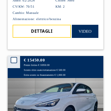
Anno: 02/2024
Colore: Nero
CV/KW: 70/51
KM: 2
Cambio: Manuale
Alimentazione: elettrico/benzina
DETTAGLI
VIDEO
€ 15450.00
Prezzo listino € 16950.00
Sconto ritiro usato/rottamazione € 500.00
Extra sconto su finanziamento € 1,000.00