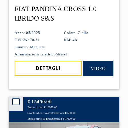
FIAT PANDINA CROSS 1.0
IBRIDO S&S
Anno: 05/2025
Colore: Giallo
CV/KW: 70/51
KM: 48
Cambio: Manuale
Alimentazione: elettrico/diesel
DETTAGLI
VIDEO
€ 15450.00
Prezzo listino € 16950.00
Sconto ritiro usato/rottamazione € 500.00
Extra sconto su finanziamento € 1,000.00