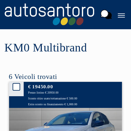
KM0 Multibrand
6 Veicoli trovati
€ 19450.00
Prezzo listino € 20950.00
Sconto ritiro usato/rottamazione € 500.00
Extra sconto su finanziamento € 1,000.00