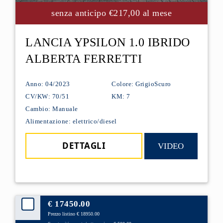
senza anticipo €217,00 al mese
LANCIA YPSILON 1.0 IBRIDO
ALBERTA FERRETTI
Anno: 04/2023
Colore: GrigioScuro
CV/KW: 70/51
KM: 7
Cambio: Manuale
Alimentazione: elettrico/diesel
DETTAGLI
VIDEO
€ 17450.00
Prezzo listino € 18950.00