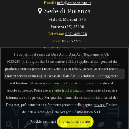
Email:
info@autosantoro.it
Sede di Potenza
viale G. Marconi, 375
Potenza (PZ) 85100
Telefono:
0971489076
Fax:
097152269
Email:
info@autosantoro.it
I Suoi diritti ai sensi del Data Act Il Data Act (Regolamento UE
Iscriviti alla nostra newsletter
2023/2854), in vigore dal 12 settembre 2025, si applica ai dati generati da
ricevi aggiornamenti continui sulle nostre offerte e consigli per la tua auto!
prodotti connessi (come i nostri veicoli) e ai relativi servizi accessori (come
i nostri servizi connessi). Ai sensi del Data Act, il venditore, il noleggiatore
o il locatore del veicolo sono tenuti a fornirle informazioni relative al
veicolo connesso. Potrà trovare tutte le informazioni necessarie
alla nostra
Informativa sulla privacy
Per qualsiasi domanda sui suoi diritti ai sensi del
Data Act, può contattare i riferimenti presenti nella pagina
privacy
Titolare
0
dei dati ai sensi del Data Act per il Autosantoro S.r.l.
IT03649880659 Copyright © 2026 Autosantoro Point SRL. All rights
(Cookie Settings)
[ho capito ed accetto]
reserved. - Web Project
Area Design
|
Studio Francesco Galdo