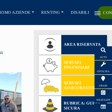
ROMO AZIENDE
RENTING
DISABILI
CON
AREA RISERVATA
di
AUTO
SERVIZI
FINANZIARI
OFFICINA
SERVIZI
ORARI
ASSICURATIVI
WHATSAPP
RUBRICA: GUIDA
SICURA