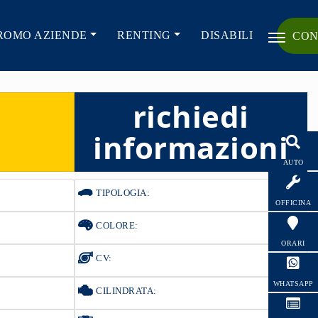
ROMO AZIENDE
RENTING
DISABILI
CON
richiedi
informazioni
AUTO
TIPOLOGIA:
OFFICINA
COLORE:
ORARI
CV:
WHATSAPP
CILINDRATA: