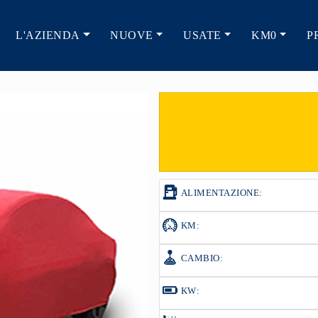
L'AZIENDA
NUOVE
USATE
KM0
P
ALIMENTAZIONE:
KM:
CAMBIO:
KW: