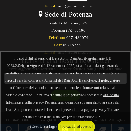
Email:
info@autosantoro.it
Sede di Potenza
viale G. Marconi, 375
Potenza (PZ) 85100
Telefono:
0971489076
Fax:
097152269
Email:
info@autosantoro.it
I Suoi diritti ai sensi del Data Act Il Data Act (Regolamento UE
Iscriviti alla nostra newsletter
2023/2854), in vigore dal 12 settembre 2025, si applica ai dati generati da
ricevi aggiornamenti continui sulle nostre offerte e consigli per la tua auto!
prodotti connessi (come i nostri veicoli) e ai relativi servizi accessori (come
i nostri servizi connessi). Ai sensi del Data Act, il venditore, il noleggiatore
o il locatore del veicolo sono tenuti a fornirle informazioni relative al
veicolo connesso. Potrà trovare tutte le informazioni necessarie
alla nostra
Informativa sulla privacy
Per qualsiasi domanda sui suoi diritti ai sensi del
Data Act, può contattare i riferimenti presenti nella pagina
privacy
Titolare
dei dati ai sensi del Data Act per il Autosantoro S.r.l.
IT03649880659 Copyright © 2026 Autosantoro Point SRL. All rights
(Cookie Settings)
[ho capito ed accetto]
reserved. - Web Project
Area Design
|
Studio Francesco Galdo