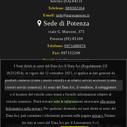
Salerno (SA) 84131
Telefono:
089302164
Email:
info@autosantoro.it
Sede di Potenza
viale G. Marconi, 375
Potenza (PZ) 85100
Telefono:
0971489076
Fax:
097152269
Email:
info@autosantoro.it
I Suoi diritti ai sensi del Data Act Il Data Act (Regolamento UE
Iscriviti alla nostra newsletter
2023/2854), in vigore dal 12 settembre 2025, si applica ai dati generati da
ricevi aggiornamenti continui sulle nostre offerte e consigli per la tua auto!
prodotti connessi (come i nostri veicoli) e ai relativi servizi accessori (come
i nostri servizi connessi). Ai sensi del Data Act, il venditore, il noleggiatore
o il locatore del veicolo sono tenuti a fornirle informazioni relative al
veicolo connesso. Potrà trovare tutte le informazioni necessarie
alla nostra
Informativa sulla privacy
Per qualsiasi domanda sui suoi diritti ai sensi del
Data Act, può contattare i riferimenti presenti nella pagina
privacy
Titolare
dei dati ai sensi del Data Act per il Autosantoro S.r.l.
IT03649880659 Copyright © 2026 Autosantoro Point SRL. All rights