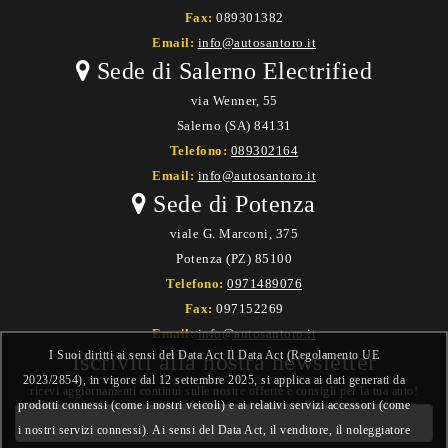
Fax:
089301382
Email:
info@autosantoro.it
Sede di Salerno Electrified
via Wenner, 55
Salerno (SA) 84131
Telefono:
089302164
Email:
info@autosantoro.it
Sede di Potenza
viale G. Marconi, 375
Potenza (PZ) 85100
Telefono:
0971489076
Fax:
097152269
Email:
info@autosantoro.it
I Suoi diritti ai sensi del Data Act Il Data Act (Regolamento UE
Iscriviti alla nostra newsletter
2023/2854), in vigore dal 12 settembre 2025, si applica ai dati generati da
ricevi aggiornamenti continui sulle nostre offerte e consigli per la tua auto!
prodotti connessi (come i nostri veicoli) e ai relativi servizi accessori (come
i nostri servizi connessi). Ai sensi del Data Act, il venditore, il noleggiatore