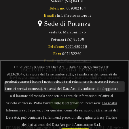
Salerno (SA) 84131
Telefono:
089302164
Email:
info@autosantoro.it
Sede di Potenza
viale G. Marconi, 375
Potenza (PZ) 85100
Telefono:
0971489076
Fax:
097152269
Email:
info@autosantoro.it
I Suoi diritti ai sensi del Data Act Il Data Act (Regolamento UE
Iscriviti alla nostra newsletter
2023/2854), in vigore dal 12 settembre 2025, si applica ai dati generati da
ricevi aggiornamenti continui sulle nostre offerte e consigli per la tua auto!
prodotti connessi (come i nostri veicoli) e ai relativi servizi accessori (come
i nostri servizi connessi). Ai sensi del Data Act, il venditore, il noleggiatore
o il locatore del veicolo sono tenuti a fornirle informazioni relative al
veicolo connesso. Potrà trovare tutte le informazioni necessarie
alla nostra
Informativa sulla privacy
Per qualsiasi domanda sui suoi diritti ai sensi del
Data Act, può contattare i riferimenti presenti nella pagina
privacy
Titolare
dei dati ai sensi del Data Act per il Autosantoro S.r.l.
IT03649880659 Copyright © 2026 Autosantoro Point SRL. All rights