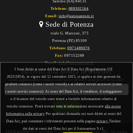
Salerno (SA) 84131
Telefono:
089302164
Email:
info@autosantoro.it
Sede di Potenza
viale G. Marconi, 375
Potenza (PZ) 85100
Telefono:
0971489076
Fax:
097152269
Email:
info@autosantoro.it
I Suoi diritti ai sensi del Data Act Il Data Act (Regolamento UE
Iscriviti alla nostra newsletter
2023/2854), in vigore dal 12 settembre 2025, si applica ai dati generati da
ricevi aggiornamenti continui sulle nostre offerte e consigli per la tua auto!
prodotti connessi (come i nostri veicoli) e ai relativi servizi accessori (come
i nostri servizi connessi). Ai sensi del Data Act, il venditore, il noleggiatore
o il locatore del veicolo sono tenuti a fornirle informazioni relative al
veicolo connesso. Potrà trovare tutte le informazioni necessarie
alla nostra
Informativa sulla privacy
Per qualsiasi domanda sui suoi diritti ai sensi del
Data Act, può contattare i riferimenti presenti nella pagina
privacy
Titolare
dei dati ai sensi del Data Act per il Autosantoro S.r.l.
IT03649880659 Copyright © 2026 Autosantoro Point SRL. All rights