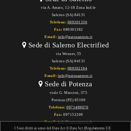
via A. Amato, 12-18 Zona Ind.le
Salerno (SA) 84131
Telefono:
089301330
Fax:
089301382
Email:
info@autosantoro.it
Sede di Salerno Electrified
via Wenner, 55
Salerno (SA) 84131
Telefono:
089302164
Email:
info@autosantoro.it
Sede di Potenza
viale G. Marconi, 375
Potenza (PZ) 85100
Telefono:
0971489076
Fax:
097152269
Email:
info@autosantoro.it
I Suoi diritti ai sensi del Data Act Il Data Act (Regolamento UE
Iscriviti alla nostra newsletter