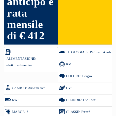
anticipo e
rata
mensile
di € 412
TIPOLOGIA: SUV/Fuoristrada
ALIMENTAZIONE:
KM:
elettrico/benzina
COLORE: Grigio
CAMBIO: Automatico
CV:
KW:
CILINDRATA: 1598
MARCE: 6
CLASSE: Euro6