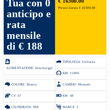
Tua con 0
€ 16300.00
Prezzo listino € 16300.00
anticipo e
rata
mensile
di € 188
TIPOLOGIA: Utilitaria
ALIMENTAZIONE: benzina/gpl
KM: 12000
COLORE: Bianco
CAMBIO: Manuale
CV: 67
KW: 49
CILINDRATA: 998
MARCE: 5