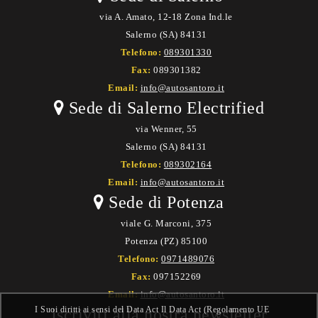
via A. Amato, 12-18 Zona Ind.le
Salerno (SA) 84131
Telefono:
089301330
Fax:
089301382
Email:
info@autosantoro.it
Sede di Salerno Electrified
via Wenner, 55
Salerno (SA) 84131
Telefono:
089302164
Email:
info@autosantoro.it
Sede di Potenza
viale G. Marconi, 375
Potenza (PZ) 85100
Telefono:
0971489076
Fax:
097152269
Email:
info@autosantoro.it
I Suoi diritti ai sensi del Data Act Il Data Act (Regolamento UE
Iscriviti alla nostra newsletter