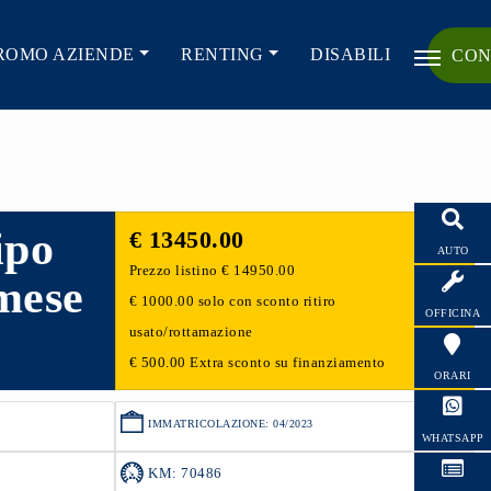
ROMO AZIENDE
RENTING
DISABILI
CON
ipo
€ 13450.00
AUTO
Prezzo listino € 14950.00
mese
€ 1000.00 solo con sconto ritiro
OFFICINA
usato/rottamazione
€ 500.00 Extra sconto su finanziamento
ORARI
IMMATRICOLAZIONE: 04/2023
WHATSAPP
KM: 70486