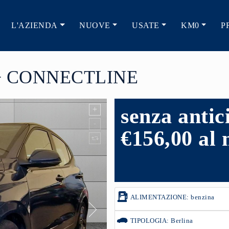
L'AZIENDA
NUOVE
USATE
KM0
P
 + CONNECTLINE
senza antic
€156,00 al 
ALIMENTAZIONE: benzina
TIPOLOGIA: Berlina