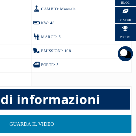
BLOG
CAMBIO: Manuale
HYUNDAI
EV STORE
KW: 48
MARCE: 5
PREMI
EMISSIONI: 108
PORTE: 5
edi informazioni
GUARDA IL VIDEO