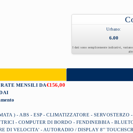
Co
Urbano:
6.00
I dati sono semplicemente indicativi, variano 
alt
€156,00
 RATE MENSILI DA
NDAI
amento
ATA ) - ABS - ESP - CLIMATIZZATORE - SERVOSTERZO -
TTRICI - COMPUTER DI BORDO - FENDINEBBIA - BLU
 DI VELOCITA’ - AUTORADIO / DISPLAY 8’’ TOUCHSCR