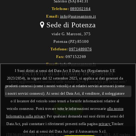
Salerno (SA) 84131
Telefono:
089302164
Email:
info@autosantoro.it
Sede di Potenza
viale G. Marconi, 375
Potenza (PZ) 85100
Telefono:
0971489076
Fax:
097152269
Email:
info@autosantoro.it
I Suoi diritti ai sensi del Data Act Il Data Act (Regolamento UE
Iscriviti alla nostra newsletter
2023/2854), in vigore dal 12 settembre 2025, si applica ai dati generati da
ricevi aggiornamenti continui sulle nostre offerte e consigli per la tua auto!
prodotti connessi (come i nostri veicoli) e ai relativi servizi accessori (come
i nostri servizi connessi). Ai sensi del Data Act, il venditore, il noleggiatore
o il locatore del veicolo sono tenuti a fornirle informazioni relative al
veicolo connesso. Potrà trovare tutte le informazioni necessarie
alla nostra
Informativa sulla privacy
Per qualsiasi domanda sui suoi diritti ai sensi del
Data Act, può contattare i riferimenti presenti nella pagina
privacy
Titolare
dei dati ai sensi del Data Act per il Autosantoro S.r.l.
IT03649880659 Copyright © 2026 Autosantoro Point SRL. All rights