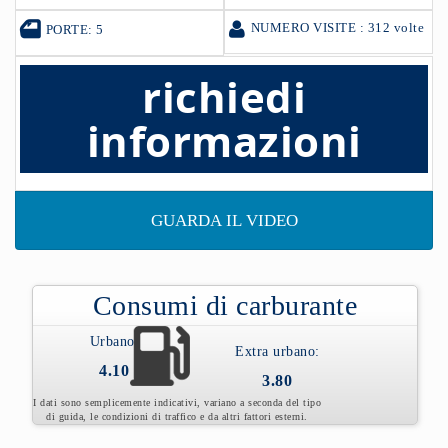
NUMERO VISITE : 312 volte
PORTE: 5
richiedi
informazioni
GUARDA IL VIDEO
Consumi di carburante
Urbano:
Extra urbano:
4.10
3.80
I dati sono semplicemente indicativi, variano a seconda del tipo
di guida, le condizioni di traffico e da altri fattori esterni.