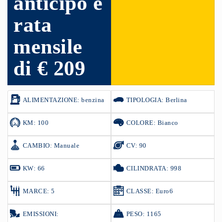
anticipo e
rata
mensile
di € 209
ALIMENTAZIONE: benzina
TIPOLOGIA: Berlina
KM: 100
COLORE: Bianco
CAMBIO: Manuale
CV: 90
KW: 66
CILINDRATA: 998
MARCE: 5
CLASSE: Euro6
EMISSIONI:
PESO: 1165