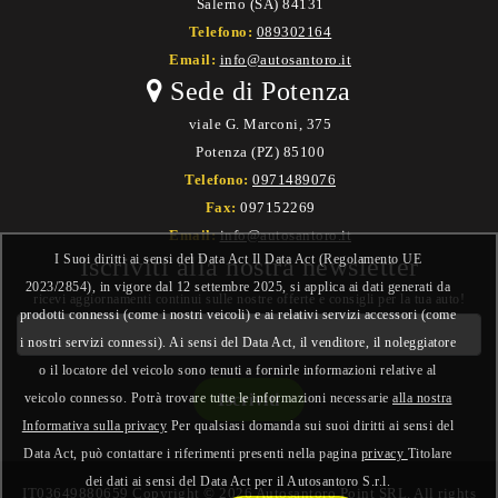
Salerno (SA) 84131
Telefono:
089302164
Email:
info@autosantoro.it
Sede di Potenza
viale G. Marconi, 375
Potenza (PZ) 85100
Telefono:
0971489076
Fax:
097152269
Email:
info@autosantoro.it
I Suoi diritti ai sensi del Data Act Il Data Act (Regolamento UE
Iscriviti alla nostra newsletter
2023/2854), in vigore dal 12 settembre 2025, si applica ai dati generati da
ricevi aggiornamenti continui sulle nostre offerte e consigli per la tua auto!
prodotti connessi (come i nostri veicoli) e ai relativi servizi accessori (come
i nostri servizi connessi). Ai sensi del Data Act, il venditore, il noleggiatore
o il locatore del veicolo sono tenuti a fornirle informazioni relative al
veicolo connesso. Potrà trovare tutte le informazioni necessarie
alla nostra
Informativa sulla privacy
Per qualsiasi domanda sui suoi diritti ai sensi del
Data Act, può contattare i riferimenti presenti nella pagina
privacy
Titolare
dei dati ai sensi del Data Act per il Autosantoro S.r.l.
IT03649880659 Copyright © 2026 Autosantoro Point SRL. All rights