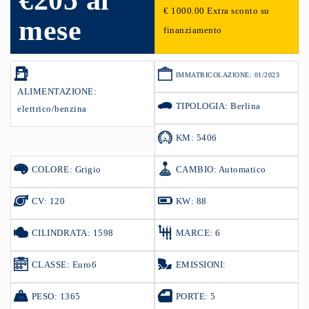
€205 al
€ 1000.00 Extra sconto su
mese
finanziamento
IMMATRICOLAZIONE: 01/2023
ALIMENTAZIONE:
TIPOLOGIA: Berlina
elettrico/benzina
KM: 5406
COLORE: Grigio
CAMBIO: Automatico
CV: 120
KW: 88
CILINDRATA: 1598
MARCE: 6
CLASSE: Euro6
EMISSIONI:
PESO: 1365
PORTE: 5