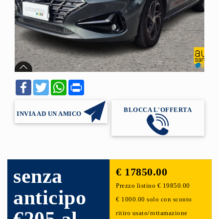
F
T
W
P
a
w
h
r
c
i
a
i
e
t
t
n
BLOCCA L'OFFERTA
INVIA AD UN AMICO
b
t
s
t
o
e
A
o
r
p
k
p
senza
€ 17850.00
Prezzo listino € 19850.00
anticipo
€ 1000.00 solo con sconto
ritiro usato/rottamazione