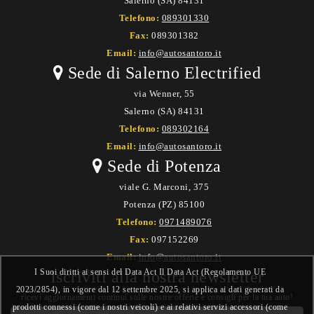
Salerno (SA) 84131
Telefono:
089301330
Fax:
089301382
Email:
info@autosantoro.it
Sede di Salerno Electrified
via Wenner, 55
Salerno (SA) 84131
Telefono:
089302164
Email:
info@autosantoro.it
Sede di Potenza
viale G. Marconi, 375
Potenza (PZ) 85100
Telefono:
0971489076
Fax:
097152269
Email:
info@autosantoro.it
I Suoi diritti ai sensi del Data Act Il Data Act (Regolamento UE
Iscriviti alla nostra newsletter
2023/2854), in vigore dal 12 settembre 2025, si applica ai dati generati da
ricevi aggiornamenti continui sulle nostre offerte e consigli per la tua auto!
prodotti connessi (come i nostri veicoli) e ai relativi servizi accessori (come