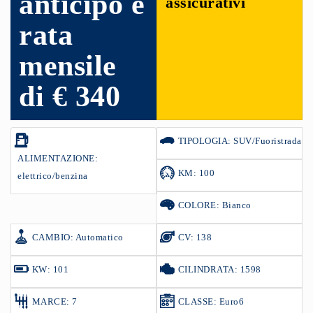
anticipo e
assicurativi
rata
mensile
di € 340
TIPOLOGIA: SUV/Fuoristrada
ALIMENTAZIONE:
KM: 100
elettrico/benzina
COLORE: Bianco
CAMBIO: Automatico
CV: 138
KW: 101
CILINDRATA: 1598
MARCE: 7
CLASSE: Euro6