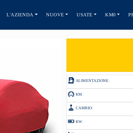
L'AZIENDA
NUOVE
USATE
KM0
P
ALIMENTAZIONE:
KM:
CAMBIO:
KW: