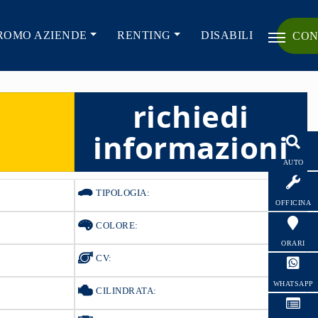
ROMO AZIENDE
RENTING
DISABILI
CON
richiedi
informazioni
AUTO
TIPOLOGIA:
OFFICINA
COLORE:
ORARI
CV:
WHATSAPP
CILINDRATA: