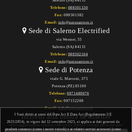
Salerno (SA) 84131
Telefono:
089301330
Fax:
089301382
Email:
info@autosantoro.it
Sede di Salerno Electrified
via Wenner, 55
Salerno (SA) 84131
Telefono:
089302164
Email:
info@autosantoro.it
Sede di Potenza
viale G. Marconi, 375
Potenza (PZ) 85100
Telefono:
0971489076
Fax:
097152269
Email:
info@autosantoro.it
I Suoi diritti ai sensi del Data Act Il Data Act (Regolamento UE
Iscriviti alla nostra newsletter
2023/2854), in vigore dal 12 settembre 2025, si applica ai dati generati da
ricevi aggiornamenti continui sulle nostre offerte e consigli per la tua auto!
prodotti connessi (come i nostri veicoli) e ai relativi servizi accessori (come