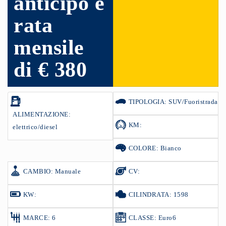
anticipo e
rata
mensile
di € 380
TIPOLOGIA: SUV/Fuoristrada
ALIMENTAZIONE:
KM:
elettrico/diesel
COLORE: Bianco
CAMBIO: Manuale
CV:
KW:
CILINDRATA: 1598
MARCE: 6
CLASSE: Euro6