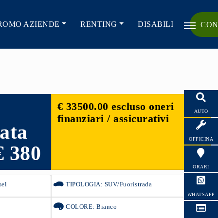
ROMO AZIENDE
RENTING
DISABILI
CON
€ 33500.00 escluso oneri
AUTO
finanziari / assicurativi
rata
OFFICINA
€ 380
ORARI
sel
TIPOLOGIA: SUV/Fuoristrada
WHATSAPP
COLORE: Bianco