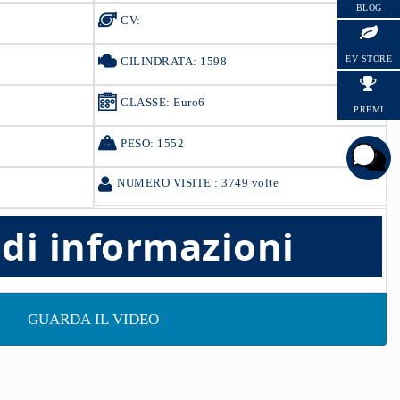
BLOG
CV:
HYUNDAI
EV STORE
CILINDRATA: 1598
CLASSE: Euro6
PREMI
PESO: 1552
NUMERO VISITE : 3749 volte
edi informazioni
GUARDA IL VIDEO