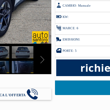
CAMBIO: Manuale
KW:
MARCE: 6
EMISSIONI:
PORTE: 5
richi
CA L'OFFERTA