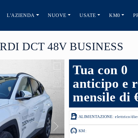
L'AZIENDA
NUOVE
USATE
KM0
P
RDI DCT 48V BUSINESS
Tua con 0
anticipo e 
mensile di 
ALIMENTAZIONE: elettrico/die
KM: