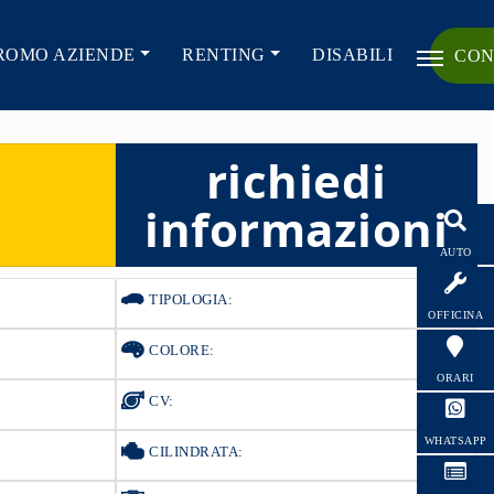
ROMO AZIENDE
RENTING
DISABILI
CON
richiedi
informazioni
AUTO
TIPOLOGIA:
OFFICINA
COLORE:
ORARI
CV:
WHATSAPP
CILINDRATA: