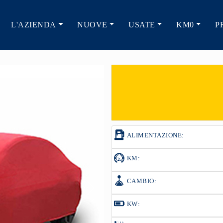
L'AZIENDA
NUOVE
USATE
KM0
P
ALIMENTAZIONE:
KM:
CAMBIO:
KW: