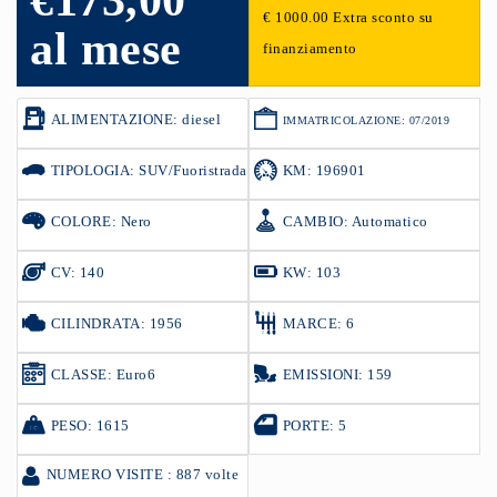
€173,00
€ 1000.00 Extra sconto su
al mese
finanziamento
ALIMENTAZIONE: diesel
IMMATRICOLAZIONE: 07/2019
TIPOLOGIA: SUV/Fuoristrada
KM: 196901
COLORE: Nero
CAMBIO: Automatico
CV: 140
KW: 103
CILINDRATA: 1956
MARCE: 6
CLASSE: Euro6
EMISSIONI: 159
PESO: 1615
PORTE: 5
NUMERO VISITE : 887 volte