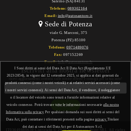
Salerno (SA) 84131
Telefono:
089302164
Email:
info@autosantoro.it
Sede di Potenza
viale G. Marconi, 375
Potenza (PZ) 85100
Telefono:
0971489076
Fax:
097152269
Email:
info@autosantoro.it
I Suoi diritti ai sensi del Data Act Il Data Act (Regolamento UE
Iscriviti alla nostra newsletter
2023/2854), in vigore dal 12 settembre 2025, si applica ai dati generati da
ricevi aggiornamenti continui sulle nostre offerte e consigli per la tua auto!
prodotti connessi (come i nostri veicoli) e ai relativi servizi accessori (come
i nostri servizi connessi). Ai sensi del Data Act, il venditore, il noleggiatore
o il locatore del veicolo sono tenuti a fornirle informazioni relative al
veicolo connesso. Potrà trovare tutte le informazioni necessarie
alla nostra
Informativa sulla privacy
Per qualsiasi domanda sui suoi diritti ai sensi del
Data Act, può contattare i riferimenti presenti nella pagina
privacy
Titolare
dei dati ai sensi del Data Act per il Autosantoro S.r.l.
IT03649880659 Copyright © 2026 Autosantoro Point SRL. All rights