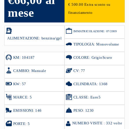
€66,00 al
€ 500.00 Extra sconto su
mese
finanziamento
IMMATRICOLAZIONE: 07/2009
ALIMENTAZIONE: benzina/gpl
TIPOLOGIA: Monovolume
KM: 104187
COLORE: GrigioScuro
CAMBIO: Manuale
CV: 77
KW: 57
CILINDRATA: 1368
MARCE: 5
CLASSE: Euro5
EMISSIONI: 146
PESO: 1230
NUMERO VISITE : 332 volte
PORTE: 5