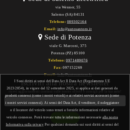
via Wenner, 55
Salerno (SA) 84131
Telefono:
089302164
Email:
info@autosantoro.it
Sede di Potenza
viale G. Marconi, 375
Potenza (PZ) 85100
Telefono:
0971489076
Fax:
097152269
Email:
info@autosantoro.it
I Suoi diritti ai sensi del Data Act Il Data Act (Regolamento UE
Iscriviti alla nostra newsletter
2023/2854), in vigore dal 12 settembre 2025, si applica ai dati generati da
ricevi aggiornamenti continui sulle nostre offerte e consigli per la tua auto!
prodotti connessi (come i nostri veicoli) e ai relativi servizi accessori (come
i nostri servizi connessi). Ai sensi del Data Act, il venditore, il noleggiatore
o il locatore del veicolo sono tenuti a fornirle informazioni relative al
veicolo connesso. Potrà trovare tutte le informazioni necessarie
alla nostra
Informativa sulla privacy
Per qualsiasi domanda sui suoi diritti ai sensi del