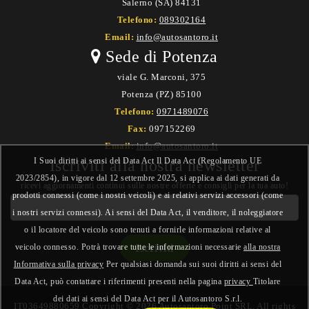
Salerno (SA) 84131
Telefono:
089302164
Email:
info@autosantoro.it
Sede di Potenza
viale G. Marconi, 375
Potenza (PZ) 85100
Telefono:
0971489076
Fax:
097152269
Email:
info@autosantoro.it
I Suoi diritti ai sensi del Data Act Il Data Act (Regolamento UE
Iscriviti alla nostra newsletter
2023/2854), in vigore dal 12 settembre 2025, si applica ai dati generati da
ricevi aggiornamenti continui sulle nostre offerte e consigli per la tua auto!
prodotti connessi (come i nostri veicoli) e ai relativi servizi accessori (come
i nostri servizi connessi). Ai sensi del Data Act, il venditore, il noleggiatore
o il locatore del veicolo sono tenuti a fornirle informazioni relative al
veicolo connesso. Potrà trovare tutte le informazioni necessarie
alla nostra
Informativa sulla privacy
Per qualsiasi domanda sui suoi diritti ai sensi del
Data Act, può contattare i riferimenti presenti nella pagina
privacy
Titolare
dei dati ai sensi del Data Act per il Autosantoro S.r.l.
IT03649880659 Copyright © 2026 Autosantoro Point SRL. All rights