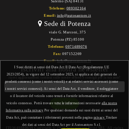
Salerno (SA) 84131
Telefono:
089302164
Email:
info@autosantoro.it
Sede di Potenza
viale G. Marconi, 375
Potenza (PZ) 85100
Telefono:
0971489076
Fax:
097152269
Email:
info@autosantoro.it
I Suoi diritti ai sensi del Data Act Il Data Act (Regolamento UE
Iscriviti alla nostra newsletter
2023/2854), in vigore dal 12 settembre 2025, si applica ai dati generati da
ricevi aggiornamenti continui sulle nostre offerte e consigli per la tua auto!
prodotti connessi (come i nostri veicoli) e ai relativi servizi accessori (come
i nostri servizi connessi). Ai sensi del Data Act, il venditore, il noleggiatore
o il locatore del veicolo sono tenuti a fornirle informazioni relative al
veicolo connesso. Potrà trovare tutte le informazioni necessarie
alla nostra
Informativa sulla privacy
Per qualsiasi domanda sui suoi diritti ai sensi del
Data Act, può contattare i riferimenti presenti nella pagina
privacy
Titolare
dei dati ai sensi del Data Act per il Autosantoro S.r.l.
IT03649880659 Copyright © 2026 Autosantoro Point SRL. All rights