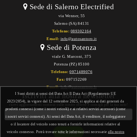
Sede di Salerno Electrified
via Wenner, 55
Salerno (SA) 84131
Telefono:
089302164
Email:
info@autosantoro.it
Sede di Potenza
viale G. Marconi, 375
Potenza (PZ) 85100
Telefono:
0971489076
Fax:
097152269
Email:
info@autosantoro.it
I Suoi diritti ai sensi del Data Act Il Data Act (Regolamento UE
Iscriviti alla nostra newsletter
2023/2854), in vigore dal 12 settembre 2025, si applica ai dati generati da
ricevi aggiornamenti continui sulle nostre offerte e consigli per la tua auto!
prodotti connessi (come i nostri veicoli) e ai relativi servizi accessori (come
i nostri servizi connessi). Ai sensi del Data Act, il venditore, il noleggiatore
o il locatore del veicolo sono tenuti a fornirle informazioni relative al
veicolo connesso. Potrà trovare tutte le informazioni necessarie
alla nostra