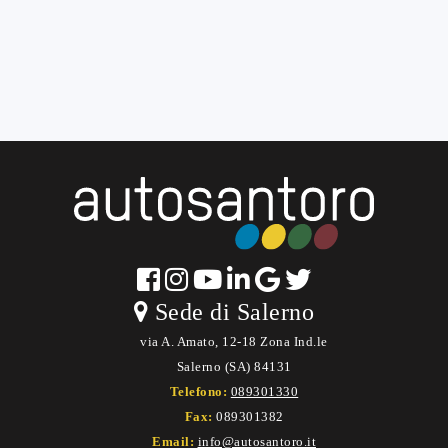
Sede di Salerno
via A. Amato, 12-18 Zona Ind.le
Salerno (SA) 84131
Telefono:
089301330
Fax:
089301382
Email:
info@autosantoro.it